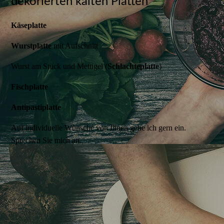
dekorierten kalten Platten
Käseplatte
Wurstplatte
mit Aufschnitt
Wurst am Stück und Mettigel (
Schlachteplatte
)
Fischplatte
Antipastiplatte
Auf individuelle Wünsche von Ihnen gehe ich gern ein.
Sprechen Sie mich an.