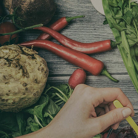
2021-07-13 (2)_1
2021-07-13 (8)_1