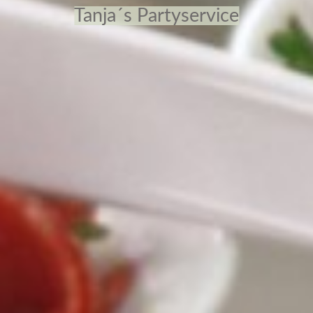
Tanja´s Partyservice